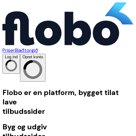
Priser
Blaðtorgið
Log ind
Opret konto
Flobo er en platform, bygget til
at
lave
t
i
l
b
u
d
s
s
i
d
e
r
Byg og udgiv