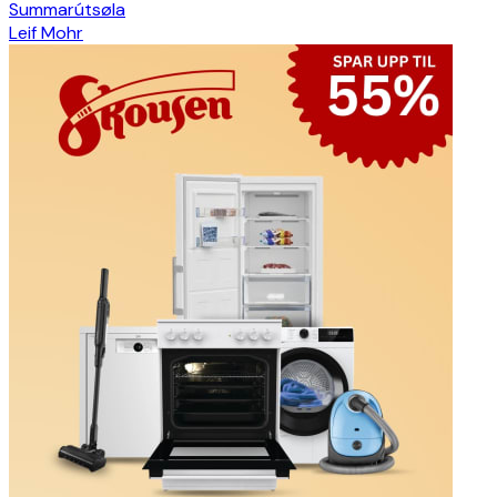
Summarútsøla
Leif Mohr