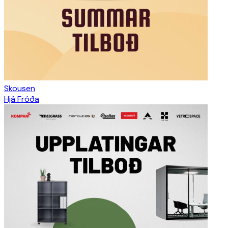
Skousen
Hjá Fróða