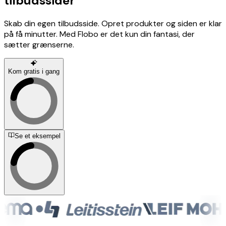
t
i
l
b
u
d
s
s
i
d
e
r
Skab din egen tilbudsside. Opret produkter og siden er klar
på få minutter. Med Flobo er det kun din fantasi, der
sætter grænserne.
Kom gratis i gang
Se et eksempel