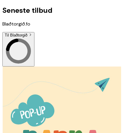
Seneste tilbud
Blaðtorgið.fo
Til Blaðtorgið