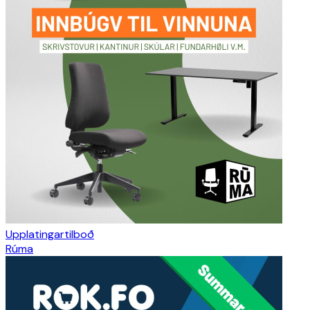
Upplatingartilboð
Rúma